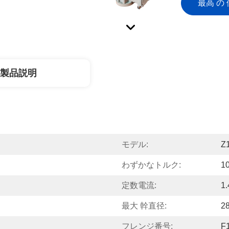
最高 の 
製品説明
モデル:
Z
わずかなトルク:
1
定数電流:
1.
最大 幹直径:
2
フレンジ番号:
F