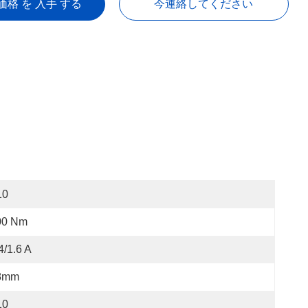
価格 を 入手 する
今連絡してください
10
00 Nm
4/1.6 A
8mm
10