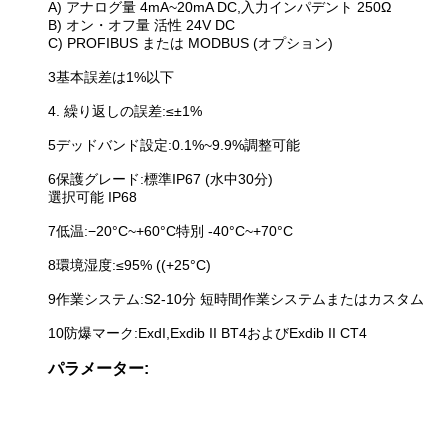
A) アナログ量 4mA~20mA DC,入力インパデント 250Ω
B) オン・オフ量 活性 24V DC
C) PROFIBUS または MODBUS (オプション)
3基本誤差は1%以下
4. 繰り返しの誤差:≤±1%
5デッドバンド設定:0.1%~9.9%調整可能
6保護グレード:標準IP67 (水中30分)
選択可能 IP68
7低温:−20°C~+60°C特別 -40°C~+70°C
8環境湿度:≤95% ((+25°C)
9作業システム:S2-10分 短時間作業システムまたはカスタム
10防爆マーク:ExdI,Exdib II BT4およびExdib II CT4
パラメーター: