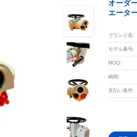
オーダ
エーター 
ブランド名:
モデル番号:
MOQ:
納期:
支払い条件: