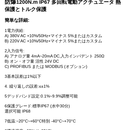
防爆
1200N.m IP67 多回転電動アクチュエータ 熱
保護とトルク保護
簡単な詳細:
1電力供給:
A) 380V AC +10%/50Hz+マイナス 5%またはカスタム
B) 220V AC +10%/50Hz+マイナス 5%またはカスタム
2入力信号:
A) アナログ量 4mA~20mA DC,入力インパデント 250Ω
B) オン・オフ量 活性 24V DC
C) PROFIBUS または MODBUS (オプション)
3基本誤差は1%以下
4. 繰り返しの誤差:≤±1%
5デッドバンド設定:0.1%~9.9%調整可能
6保護グレード:標準IP67 (水中30分)
選択可能 IP68
7低温:−20°C~+60°C特別 -40°C~+70°C