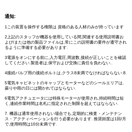
通知:
1この装置を操作する権限は 資格のある人材のみが持っています
2上記のスタッフが機器を使用している間,関連する使用説明書お
よび/または他の製品ファイルは,常にこの説明書の要件が遵守され
るように準備する必要があります.
3電源をオンにする前に,入力電圧,周波数,接続が正しいことを確認
してください.製造者は,保守および交換に責任を負わない..
4接続バルブ用の接続ボルトは,クラス8未満でなければならない.8.
5電気キャビネットのキャップとモーターなどのシールエリアは,
曇りや雨の日には開かれてはならない.
6電気アクチュエータには特殊モーターが使用され,持続時間は短
く,連続作業時間は名札に指定された制限を超えてはならない.
7. 機器は通常使用されない場合でも,定期的に検査・メンテナン
ス・アクティベーションを行う必要があります. 推奨頻度は1回/月
で,使用時間は10分未満です.