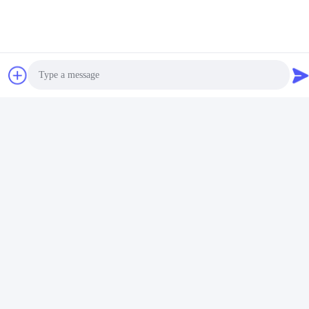
高い製品が 顧客に信頼されています効率を向上させる環境への影
響を最小限に抑え,安全を確保する.
Photo
Video Call
Audio Call