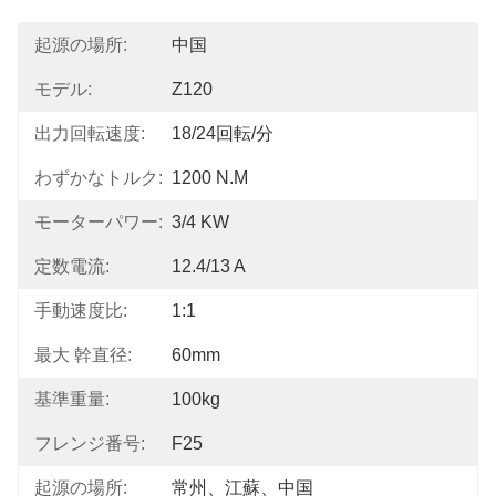
起源の場所:
中国
モデル:
Z120
出力回転速度:
18/24回転/分
わずかなトルク:
1200 N.m
モーターパワー:
3/4 KW
定数電流:
12.4/13 A
手動速度比:
1:1
最大 幹直径:
60mm
基準重量:
100kg
フレンジ番号:
F25
起源の場所:
常州、江蘇、中国