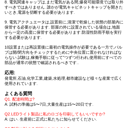
8. 電気関連キャップは,まだ電気がある間,爆発可能環境では取り外
すべきではありません. 誰かが電気キャビネットキャップを開きた
いとき,電源を切断する必要があります.
9. 電気アクチュエータは,設置前に,清潔で乾燥した状態の部屋内に
保管する必要があります. 部屋の外に設置されている場合は,地面
から一定の高度に保管する必要があります.防湿性防雨手順を実行
する必要があります.
10設置または再設置後に最初の電気操作が必要である一方で,バル
ブは開/閉方向をチェックするために中央位置に置かれなければな
らない.試験は,稼働手順に従って"つずつ行われ,使用前にすべての
部品が通常の状態で確認されるべきです..
応用:
発電所,石油,化学工業,建築,水処理,都市建設など様々な産業で広く
使用されています.
よくある質問
Q1. 配達時間は?
A: 試料の準備は5〜7日,大量生産は15〜20日です.
Q2.LEDライト製品に私のロゴを印刷してもいいですか?
A: はい. 生産前に正式に私たちに知らせてください.