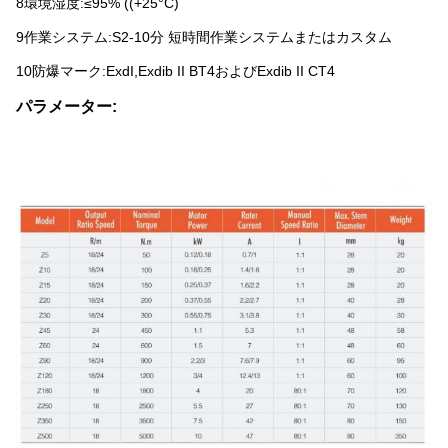
8環境湿度:≤95% ((+25°C)
9作業システム:S2-10分 短時間作業システムまたはカスタム
10防爆マーク:ExdI,Exdib II BT4およびExdib II CT4
パラメーター: