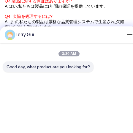
Q3:製品に対する保証はありますか?
A:はい,私たちは製品に1年間の保証を提供しています.
Q4: 欠陥を処理するには?
A: まず,私たちの製品は厳格な品質管理システムで生産され,欠陥
率は0.2%未満になります.
Terry.Gui
保証期間中,新しいライトを少量で新注文で送ります.修理して再発
します. また,実際の状況に応じて再電話を含む解決策について話
し合います..
3:30 AM
会社プロフィール
チェングレーは,バルブ電動装置を20年間開発し製造しており,業界
Good day, what product are you looking for?
で世界トップのメーカーとサプライヤーの一つです.我々は,専門的
な技術研究開発チームを持っています50以上のCNC加工センタ
ー,CNCターン,各種検査機器その他の専門機器.
私たちの包括的な製品ポートフォリオと20年以上の業界知識は 顧
客が革新的な信頼性のある経済的な製品を提供することを 保証し
ますチェングレー製品は,高品質のコンポーネントと明確なユーザ
ーインターフェイスで設計され,製造されています.厳格な製品開発
とテストは 長期間のパフォーマンスと継続的な信頼性を保証しま
す石油とガスなどの様々な産業で広く使用されています.水と電力
化学 プロセス 産業
流体,ガス,粉末の流れを管理するための革新的な高品質で信頼性の