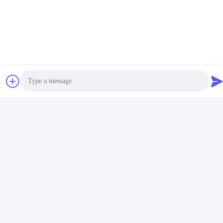
Photo
Video Call
Audio Call