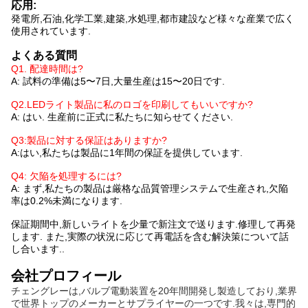
応用:
発電所,石油,化学工業,建築,水処理,都市建設など様々な産業で広く
使用されています.
よくある質問
Q1. 配達時間は?
A: 試料の準備は5〜7日,大量生産は15〜20日です.
Q2.LEDライト製品に私のロゴを印刷してもいいですか?
A: はい. 生産前に正式に私たちに知らせてください.
Q3:製品に対する保証はありますか?
A:はい,私たちは製品に1年間の保証を提供しています.
Q4: 欠陥を処理するには?
A: まず,私たちの製品は厳格な品質管理システムで生産され,欠陥
率は0.2%未満になります.
保証期間中,新しいライトを少量で新注文で送ります.修理して再発
します. また,実際の状況に応じて再電話を含む解決策について話
し合います..
会社プロフィール
チェングレーは,バルブ電動装置を20年間開発し製造しており,業界
で世界トップのメーカーとサプライヤーの一つです.我々は,専門的