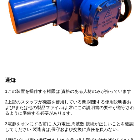
通知:
1この装置を操作する権限は 資格のある人材のみが持っています
2上記のスタッフが機器を使用している間,関連する使用説明書お
よび/または他の製品ファイルは,常にこの説明書の要件が遵守され
るように準備する必要があります.
3電源をオンにする前に,入力電圧,周波数,接続が正しいことを確認
してください.製造者は,保守および交換に責任を負わない..
4接続バルブ用の接続ボルトは,クラス8未満でなければならない.8.