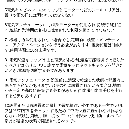
5電気キャビネットのキャップとモーターなどのシールエリアは,
曇りや雨の日には開かれてはならない.
6電気アクチュエータには特殊モーターが使用され,持続時間は短
く,連続作業時間は名札に指定された制限を超えてはならない.
7. 機器は通常使用されない場合でも,定期的に検査・メンテナン
ス・アクティベーションを行う必要があります. 推奨頻度は1回/月
で,使用時間は10分未満です.
8. 電気関連キャップは,まだ電気がある間,爆発可能環境では取り外
すべきではありません. 誰かが電気キャビネットキャップを開きた
いとき,電源を切断する必要があります.
9. 電気アクチュエータは,設置前に,清潔で乾燥した状態の部屋内に
保管する必要があります. 部屋の外に設置されている場合は,地面
から一定の高度に保管する必要があります.防湿性防雨手順を実行
する必要があります.
10設置または再設置後に最初の電気操作が必要である一方で,バル
ブは開/閉方向をチェックするために中央位置に置かれなければな
らない.試験は,稼働手順に従って"つずつ行われ,使用前にすべての
部品が通常の状態で確認されるべきです..