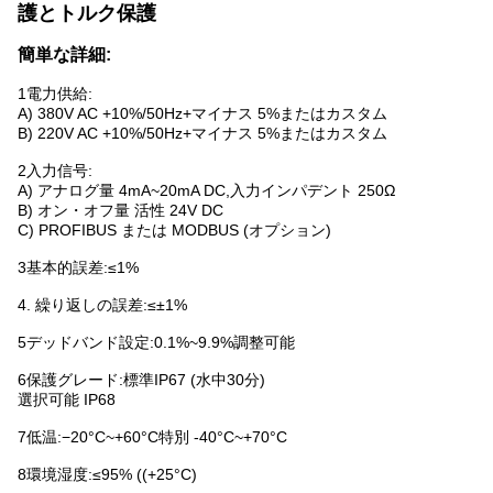
護とトルク保護
簡単な詳細:
1電力供給:
A) 380V AC +10%/50Hz+マイナス 5%またはカスタム
B) 220V AC +10%/50Hz+マイナス 5%またはカスタム
2入力信号:
A) アナログ量 4mA~20mA DC,入力インパデント 250Ω
B) オン・オフ量 活性 24V DC
C) PROFIBUS または MODBUS (オプション)
3基本的誤差:≤1%
4. 繰り返しの誤差:≤±1%
5デッドバンド設定:0.1%~9.9%調整可能
6保護グレード:標準IP67 (水中30分)
選択可能 IP68
7低温:−20°C~+60°C特別 -40°C~+70°C
8環境湿度:≤95% ((+25°C)