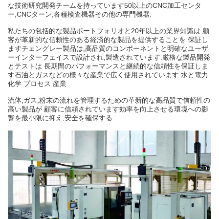
な技術研究開発チームを持っています50以上のCNC加工センタ
ー,CNCターン,各種検査機器その他の専門機器.
私たちの包括的な製品ポートフォリオと20年以上の業界知識は 顧
客が革新的な信頼性のある経済的な製品を提供することを 保証し
ますチェングレー製品は,高品質のコンポーネントと明確なユーザ
ーインターフェイスで設計され,製造されています.厳格な製品開発
とテストは 長期間のパフォーマンスと継続的な信頼性を保証しま
す石油とガスなどの様々な産業で広く使用されています.水と電力
化学 プロセス 産業
流体,ガス,粉末の流れを管理するための革新的な高品質で信頼性の
高い製品が 顧客に信頼されています効率を向上させる環境への影
響を最小限に抑え,安全を確保する.