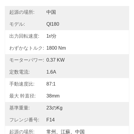
起源の場所:
中国
モデル:
QI180
出力回転速度:
1r/分
わずかなトルク:
1800 Nm
モーターパワー:
0.37 KW
定数電流:
1.6A
手動速度比:
87:1
最大 幹直径:
38mm
基準重量:
23のkg
フレンジ番号:
F14
起源の場所:
常州、江蘇、中国