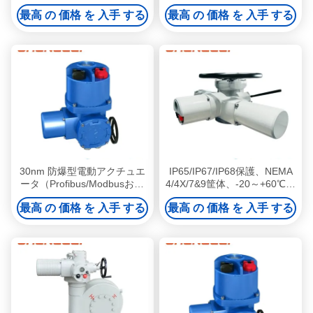
ISO5210フランジ接続 4-
2500NM 多回転電気アクチュ
最高 の 価格 を 入手 する
最高 の 価格 を 入手 する
20mA制御 バルブおよびダン
エーター
パー用
30nm 防爆型電動アクチュエ
IP65/IP67/IP68保護、NEMA
ータ（Profibus/Modbusおよ
4/4X/7&9筐体、-20～+60℃環
び手動オーバーライド付き、
境対応の防爆型電動アクチュ
最高 の 価格 を 入手 する
最高 の 価格 を 入手 する
発電所向け）
エータ