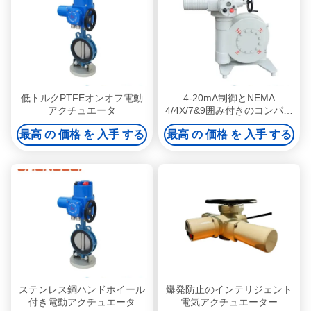
低トルクPTFEオンオフ電動
4-20mA制御とNEMA
アクチュエータ
4/4X/7&9囲み付きのコンパク
トハイフォース電気アクチュ
最高 の 価格 を 入手 する
最高 の 価格 を 入手 する
エータ
ステンレス鋼ハンドホイール
爆発防止のインテリジェント
付き電動アクチュエータ
電気アクチュエーター