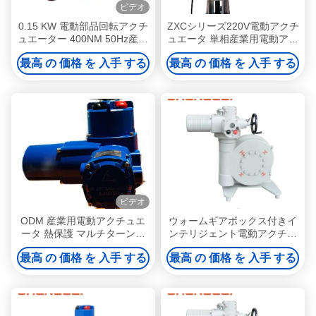
ビデオ
0.15 KW 電動部品回転アクチ
ZXCシリーズ220V電動アクチ
ュエーター 400NM 50Hz産業
ュエータ 単相産業用電動アク
用電動アクチュエーター
チュエータ
最高 の 価格 を 入手 する
最高 の 価格 を 入手 する
ビデオ
ODM 産業用電動アクチュエ
ウォームギアボックス付きイ
ータ 熱保護 マルチターンア
ンテリジェント電動アクチュ
クチュエータ
エータ（バルブダンパー、
最高 の 価格 を 入手 する
最高 の 価格 を 入手 する
HVAC、および手動オーバー
ライド用）