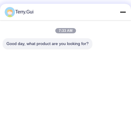
ソーシャルメディア
Terry.Gui
7:33 AM
迅速な連絡
Good day, what product are you looking for?
テレ
86-519-8876-9153
電子メール
terry.gui@cz-chenglei.com
アドレス
A5ビル,インテリジェント機器産業公園,ヘンシャンキア町,経
済開発区,チャン州市,中国
プライバシーポリシー
|
地図
中国 良い 品質 電動バルブアクチュエータ サプライヤー。