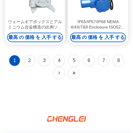
ウォームギアボックスとアル
IP65/IP67/IP68 NEMA
ミニウム合金構造の比例ソレ
4/4X/7&9 Enclosure ISO5210
ノイド電動アクチュエータ
Thrust Flange Type Electric
最高 の 価格 を 入手 する
最高 の 価格 を 入手 する
Valve Actuator Quarter Turn
Electric Actuator
1
2
3
4
5
6
7
8