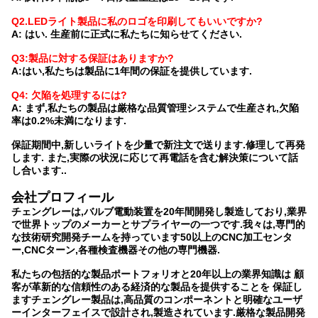
Q2.LEDライト製品に私のロゴを印刷してもいいですか?
A: はい. 生産前に正式に私たちに知らせてください.
Q3:製品に対する保証はありますか?
A:はい,私たちは製品に1年間の保証を提供しています.
Q4: 欠陥を処理するには?
A: まず,私たちの製品は厳格な品質管理システムで生産され,欠陥
率は0.2%未満になります.
保証期間中,新しいライトを少量で新注文で送ります.修理して再発
します. また,実際の状況に応じて再電話を含む解決策について話
し合います..
会社プロフィール
チェングレーは,バルブ電動装置を20年間開発し製造しており,業界
で世界トップのメーカーとサプライヤーの一つです.我々は,専門的
な技術研究開発チームを持っています50以上のCNC加工センタ
ー,CNCターン,各種検査機器その他の専門機器.
私たちの包括的な製品ポートフォリオと20年以上の業界知識は 顧
客が革新的な信頼性のある経済的な製品を提供することを 保証し
ますチェングレー製品は,高品質のコンポーネントと明確なユーザ
ーインターフェイスで設計され,製造されています.厳格な製品開発