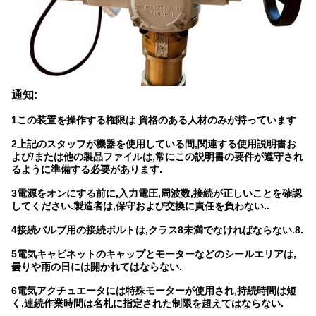
通知:
1この装置を操作する権限は 資格のある人材のみが持っています
2上記のスタッフが機器を使用している間,関連する使用説明書お
よび/または他の製品ファイルは,常にこの説明書の要件が遵守され
るように準備する必要があります.
3電源をオンにする前に,入力電圧,周波数,接続が正しいことを確認
してください.製造者は,保守および交換に責任を負わない..
4接続バルブ用の接続ボルトは,クラス8未満でなければならない.8.
5電気キャビネットのキャップとモーターなどのシールエリアは,
曇りや雨の日には開かれてはならない.
6電気アクチュエータには特殊モーターが使用され,持続時間は短
く,連続作業時間は名札に指定された制限を超えてはならない.