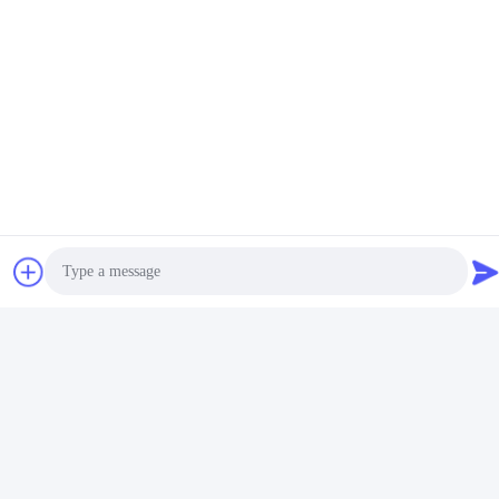
Photo
Video Call
Audio Call