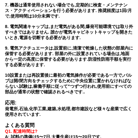
7. 機器は通常使用されない場合でも,定期的に検査・メンテナン
ス・アクティベーションを行う必要があります. 推奨頻度は1回/月
で,使用時間は10分未満です.
8. 電気関連キャップは,まだ電気がある間,爆発可能環境では取り外
すべきではありません. 誰かが電気キャビネットキャップを開きた
いとき,電源を切断する必要があります.
9. 電気アクチュエータは,設置前に,清潔で乾燥した状態の部屋内に
保管する必要があります. 部屋の外に設置されている場合は,地面
から一定の高度に保管する必要があります.防湿性防雨手順を実行
する必要があります.
10設置または再設置後に最初の電気操作が必要である一方で,バル
ブは開/閉方向をチェックするために中央位置に置かれなければな
らない.試験は,稼働手順に従って"つずつ行われ,使用前にすべての
部品が通常の状態で確認されるべきです..
応用:
発電所,石油,化学工業,建築,水処理,都市建設など様々な産業で広く
使用されています.
よくある質問
Q1. 配達時間は?
A: 試料の準備は5〜7日,大量生産は15〜20日です.