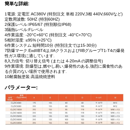
簡単な詳細:
1電源: 定電圧 AC380V (特別注文 単相 220V,3相 440V,660Vなど)
定数周波数: 50HZ (特別60HZ)
2保護レベル:IP65/67 (特別順位IP68)
3隔熱レベル:Fレベル
4作業温度: -20°C+60°C (特別注文 -40°C+70°C)
5相対湿度: ≤95% (+25°C)
6作業システム:短時間10分 (特別注文では15-30分)
7防爆マーク:ExdIIBT4は,IIAクラスおよびIIBグループT1-T4の爆発
性ガス環境に適しています.
8入力信号: 切り替え信号 (または 4-20mA の調整信号)
9作業環境: 防爆型は,燃やし易い,爆発性のある,強烈に腐食性のあ
る介質のない場所で使用されます.
10耐腐蝕塗装:高温焼焼塗料
パラメーター: