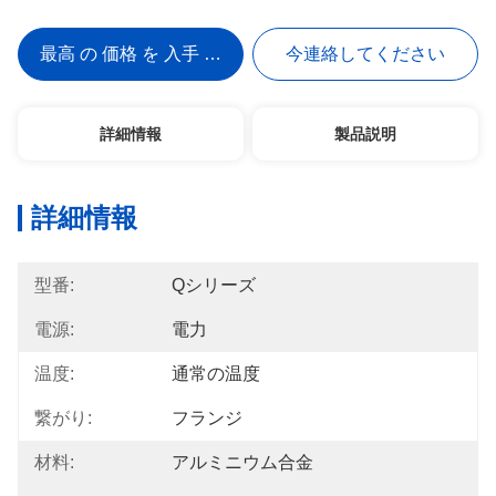
最高 の 価格 を 入手 する
今連絡してください
詳細情報
製品説明
詳細情報
型番:
Qシリーズ
電源:
電力
温度:
通常の温度
繋がり:
フランジ
材料:
アルミニウム合金