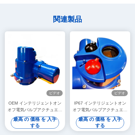
関連製品
ビデオ
ビデオ
OEM インテリジェントオン
IP67 インテリジェントオン
オフ電気バルブアクチュエー
オフ電気バルブアクチュエー
ター 部品回転 220V電気アク
タ 部品 ターン 小型回転アク
最高 の 価格 を 入手
最高 の 価格 を 入手
チュエーター
チュエータ
する
する