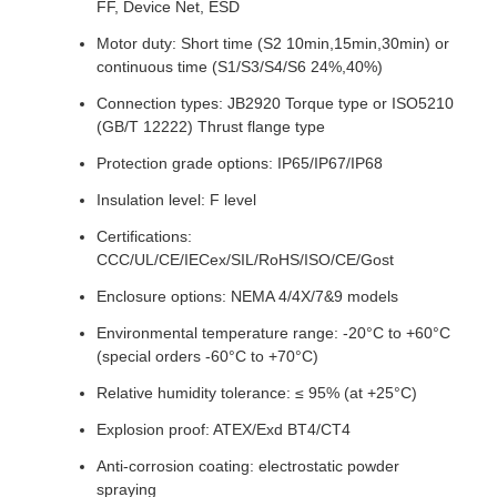
FF, Device Net, ESD
Motor duty: Short time (S2 10min,15min,30min) or
continuous time (S1/S3/S4/S6 24%,40%)
Connection types: JB2920 Torque type or ISO5210
(GB/T 12222) Thrust flange type
Protection grade options: IP65/IP67/IP68
Insulation level: F level
Certifications:
CCC/UL/CE/IECex/SIL/RoHS/ISO/CE/Gost
Enclosure options: NEMA 4/4X/7&9 models
Environmental temperature range: -20°C to +60°C
(special orders -60°C to +70°C)
Relative humidity tolerance: ≤ 95% (at +25°C)
Explosion proof: ATEX/Exd BT4/CT4
Anti-corrosion coating: electrostatic powder
spraying