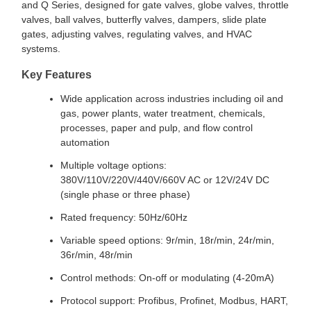
and Q Series, designed for gate valves, globe valves, throttle
valves, ball valves, butterfly valves, dampers, slide plate
gates, adjusting valves, regulating valves, and HVAC
systems.
Key Features
Wide application across industries including oil and
gas, power plants, water treatment, chemicals,
processes, paper and pulp, and flow control
automation
Multiple voltage options:
380V/110V/220V/440V/660V AC or 12V/24V DC
(single phase or three phase)
Rated frequency: 50Hz/60Hz
Variable speed options: 9r/min, 18r/min, 24r/min,
36r/min, 48r/min
Control methods: On-off or modulating (4-20mA)
Protocol support: Profibus, Profinet, Modbus, HART,