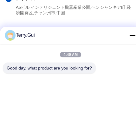
A5ビル,インテリジェント機器産業公園,ヘンシャンキア町,経
済開発区,チャン州市,中国
プライバシーポリシー
|
地図
Terry.Gui
中国 良い 品質 電動バルブアクチュエータ サプライヤー。
Copyright © 2024-2026 Changzhou Chenglei Valve Technology
4:40 AM
Co., Ltd. . 全著作権所有。
Good day, what product are you looking for?