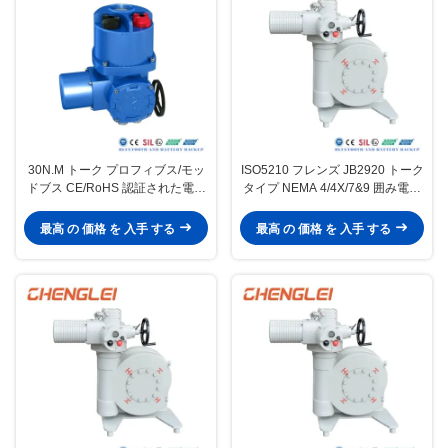
30N.M トーク プロフィブス/モッ
ISO5210 フレンズ JB2920 トーク
ドブス CE/RoHS 認証された電動
タイプ NEMA 4/4X/7&9 囲み電気
バルブアクチュエータ
バルブアクチュエータ 回転アクチ
ュエータ
最高 の 価格 を 入手 する
最高 の 価格 を 入手 する