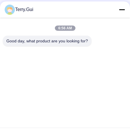
ソーシャルメディア
Terry.Gui
6:56 AM
迅速な連絡
Good day, what product are you looking for?
テレ
86-519-8876-9153
電子メール
terry.gui@cz-chenglei.com
アドレス
A5ビル,インテリジェント機器産業公園,ヘンシャンキア町,経
済開発区,チャン州市,中国
プライバシーポリシー
|
地図
中国 良い 品質 電動バルブアクチュエータ サプライヤー。