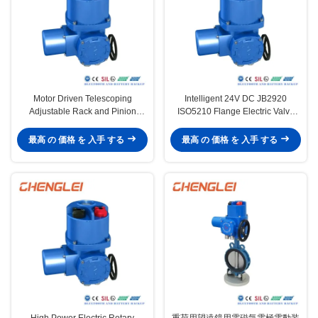
Motor Driven Telescoping
Intelligent 24V DC JB2920
Adjustable Rack and Pinion
ISO5210 Flange Electric Valve
Electric Valve Actuator for Heavy
Actuator with High Torque and
Duty Applications
Quarter Turn
最高 の 価格 を 入手 する
最高 の 価格 を 入手 する
High Power Electric Rotary
重荷用望遠鏡用電磁気電極電動装