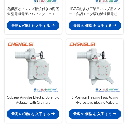
熱保護とフレンズ接続付きの海底
HVACおよび工業用バルブ用スマ
角型電磁電圧バルブアクチュエー
ート変調モータ駆動減速機電動ア
タ
クチュエータ
最高 の 価格 を 入手 する
最高 の 価格 を 入手 する
Subsea Angular Electric Solenoid
3 Position Heating Fast Acting
Actuator with Ordinary
Hydrostatic Electric Valve
Temperature for Valve Control
Actuator with Flange Connection
最高 の 価格 を 入手 する
最高 の 価格 を 入手 する