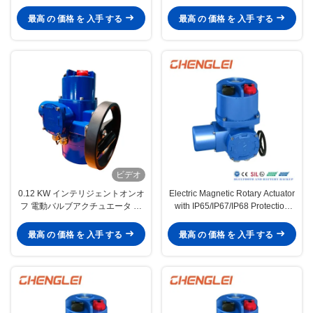
回転 220V電気アクチュエーター
ーン 小型回転アクチュエータ
最高 の 価格 を 入手 する
最高 の 価格 を 入手 する
ビデオ
0.12 KW インテリジェントオンオ
Electric Magnetic Rotary Actuator
フ 電動バルブアクチュエータ 電
with IP65/IP67/IP68 Protection
動モーターアクチュエータ
and NEMA 4/4X/7&9 Enclosure
for Valve Control
最高 の 価格 を 入手 する
最高 の 価格 を 入手 する