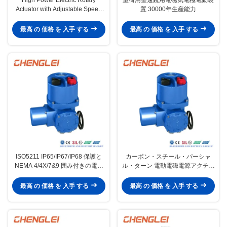
Actuator with Adjustable Speed
置 30000年生産能力
and High Torque for Valve Control
最高 の 価格 を 入手 する
最高 の 価格 を 入手 する
ISO5211 IP65/IP67/IP68 保護と
カーボン・スチール・パーシャ
NEMA 4/4X/7&9 囲み付きの電動
ル・ターン 電動電磁電源アクチュ
バルブアクチュエータ
エータ バルブ/ダッパー/HVACの
年間生産能力3万台
最高 の 価格 を 入手 する
最高 の 価格 を 入手 する