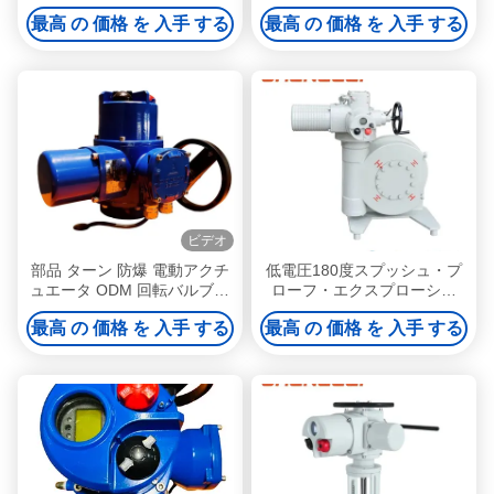
ュエータ
最高 の 価格 を 入手 する
最高 の 価格 を 入手 する
ビデオ
部品 ターン 防爆 電動アクチ
低電圧180度スプッシュ・プ
ュエータ ODM 回転バルブア
ローフ・エクスプローショ
クチュエータ
ン・エレクトリック・バル
最高 の 価格 を 入手 する
最高 の 価格 を 入手 する
ブ・アクチュエーター