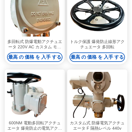
多回転式 防爆電動アクチュエ
トルク保護 爆発防止線形アク
ータ 220V AC カスタム モー
チュエータ 多回転
ター パワー 0.18 KW
最高 の 価格 を 入手 する
最高 の 価格 を 入手 する
600NM 電動多回転アクチュ
カスタム式 防爆電気アクチュ
エータ 爆発防止の電気アクチ
エータ F 隔熱レベル 440v