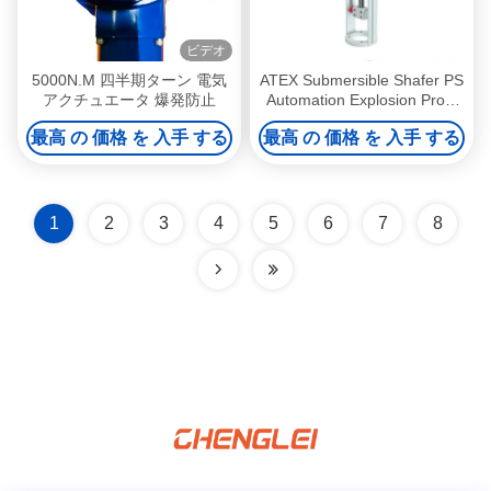
ビデオ
5000N.M 四半期ターン 電気
ATEX Submersible Shafer PS
アクチュエータ 爆発防止
Automation Explosion Proof
Electric Actuator with
最高 の 価格 を 入手 する
最高 の 価格 を 入手 する
30000/Year Production
Capacity
1
2
3
4
5
6
7
8