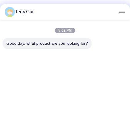
ソーシャルメディア
Terry.Gui
5:02 PM
迅速な連絡
Good day, what product are you looking for?
テレ
86-519-8876-9153
電子メール
terry.gui@cz-chenglei.com
アドレス
A5ビル,インテリジェント機器産業公園,ヘンシャンキア町,経
済開発区,チャン州市,中国
プライバシーポリシー
|
地図
中国 良い 品質 電動バルブアクチュエータ サプライヤー。