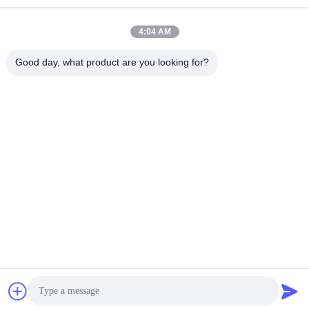
アドレス
A5ビル,インテリジェント機器産業公園,ヘンシャンキア町,経
4:04 AM
済開発区,チャン州市,中国
Good day, what product are you looking for?
プライバシーポリシー
|
地図
中国 良い 品質 電動バルブアクチュエータ サプライヤー。
Copyright © 2024-2026 Changzhou Chenglei Valve Technology
Co., Ltd. . 全著作権所有。