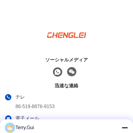
ソーシャルメディア
迅速な連絡
テレ
86-519-8876-9153
電子メール
terry.gui@cz-chenglei.com
Terry.Gui