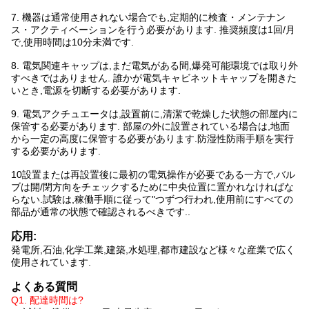
7. 機器は通常使用されない場合でも,定期的に検査・メンテナン
ス・アクティベーションを行う必要があります. 推奨頻度は1回/月
で,使用時間は10分未満です.
8. 電気関連キャップは,まだ電気がある間,爆発可能環境では取り外
すべきではありません. 誰かが電気キャビネットキャップを開きた
いとき,電源を切断する必要があります.
9. 電気アクチュエータは,設置前に,清潔で乾燥した状態の部屋内に
保管する必要があります. 部屋の外に設置されている場合は,地面
から一定の高度に保管する必要があります.防湿性防雨手順を実行
する必要があります.
10設置または再設置後に最初の電気操作が必要である一方で,バル
ブは開/閉方向をチェックするために中央位置に置かれなければな
らない.試験は,稼働手順に従って"つずつ行われ,使用前にすべての
部品が通常の状態で確認されるべきです..
応用:
発電所,石油,化学工業,建築,水処理,都市建設など様々な産業で広く
使用されています.
よくある質問
Q1. 配達時間は?