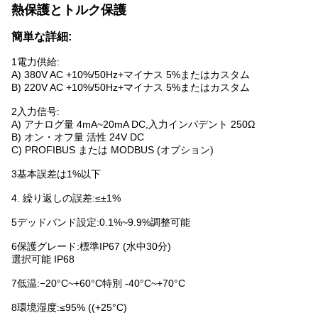
熱保護とトルク保護
簡単な詳細:
1電力供給:
A) 380V AC +10%/50Hz+マイナス 5%またはカスタム
B) 220V AC +10%/50Hz+マイナス 5%またはカスタム
2入力信号:
A) アナログ量 4mA~20mA DC,入力インパデント 250Ω
B) オン・オフ量 活性 24V DC
C) PROFIBUS または MODBUS (オプション)
3基本誤差は1%以下
4. 繰り返しの誤差:≤±1%
5デッドバンド設定:0.1%~9.9%調整可能
6保護グレード:標準IP67 (水中30分)
選択可能 IP68
7低温:−20°C~+60°C特別 -40°C~+70°C
8環境湿度:≤95% ((+25°C)