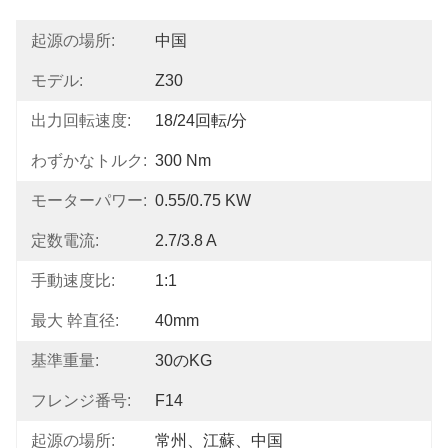
起源の場所:
中国
モデル:
Z30
出力回転速度:
18/24回転/分
わずかなトルク:
300 Nm
モーターパワー:
0.55/0.75 KW
定数電流:
2.7/3.8 A
手動速度比:
1:1
最大 幹直径:
40mm
基準重量:
30のKG
フレンジ番号:
F14
起源の場所:
常州、江蘇、中国