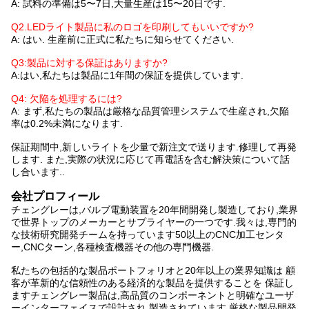
A: 試料の準備は5〜7日,大量生産は15〜20日です.
Q2.LEDライト製品に私のロゴを印刷してもいいですか?
A: はい. 生産前に正式に私たちに知らせてください.
Q3:製品に対する保証はありますか?
A:はい,私たちは製品に1年間の保証を提供しています.
Q4: 欠陥を処理するには?
A: まず,私たちの製品は厳格な品質管理システムで生産され,欠陥
率は0.2%未満になります.
保証期間中,新しいライトを少量で新注文で送ります.修理して再発
します. また,実際の状況に応じて再電話を含む解決策について話
し合います..
会社プロフィール
チェングレーは,バルブ電動装置を20年間開発し製造しており,業界
で世界トップのメーカーとサプライヤーの一つです.我々は,専門的
な技術研究開発チームを持っています50以上のCNC加工センタ
ー,CNCターン,各種検査機器その他の専門機器.
私たちの包括的な製品ポートフォリオと20年以上の業界知識は 顧
客が革新的な信頼性のある経済的な製品を提供することを 保証し
ますチェングレー製品は,高品質のコンポーネントと明確なユーザ
ーインターフェイスで設計され,製造されています.厳格な製品開発