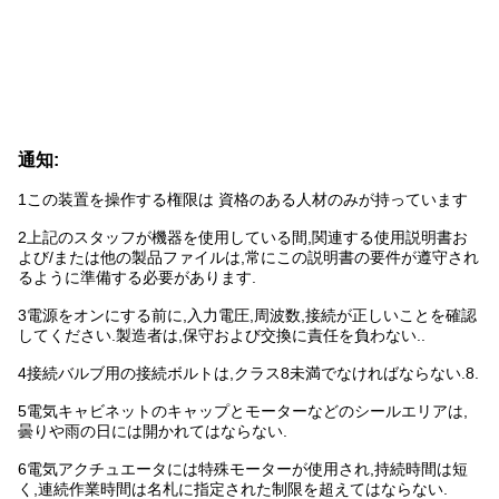
通知:
1この装置を操作する権限は 資格のある人材のみが持っています
2上記のスタッフが機器を使用している間,関連する使用説明書お
よび/または他の製品ファイルは,常にこの説明書の要件が遵守され
るように準備する必要があります.
3電源をオンにする前に,入力電圧,周波数,接続が正しいことを確認
してください.製造者は,保守および交換に責任を負わない..
4接続バルブ用の接続ボルトは,クラス8未満でなければならない.8.
5電気キャビネットのキャップとモーターなどのシールエリアは,
曇りや雨の日には開かれてはならない.
6電気アクチュエータには特殊モーターが使用され,持続時間は短
く,連続作業時間は名札に指定された制限を超えてはならない.