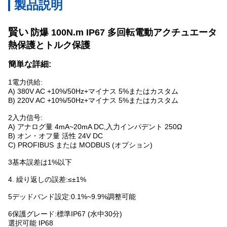
製品説明
賢い
防爆
100N.m IP67 多回転電動アクチュエータ
熱保護とトルク保護
簡単な詳細:
1電力供給:
A) 380V AC +10%/50Hz+マイナス 5%またはカスタム
B) 220V AC +10%/50Hz+マイナス 5%またはカスタム
2入力信号:
A) アナログ量 4mA~20mA DC,入力インパデント 250Ω
B) オン・オフ量 活性 24V DC
C) PROFIBUS または MODBUS (オプション)
3基本誤差は1%以下
4. 繰り返しの誤差:≤±1%
5デッドバンド設定:0.1%~9.9%調整可能
6保護グレード:標準IP67 (水中30分)
選択可能 IP68