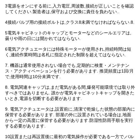
3電源をオンにする前に,入力電圧,周波数,接続が正しいことを確認
してください.製造者は,保守および交換に責任を負わない..
4接続バルブ用の接続ボルトは,クラス8未満でなければならない.8.
5電気キャビネットのキャップとモーターなどのシールエリアは,
曇りや雨の日には開かれてはならない.
6電気アクチュエータには特殊モーターが使用され,持続時間は短
く,連続作業時間は名札に指定された制限を超えてはならない.
7. 機器は通常使用されない場合でも,定期的に検査・メンテナン
ス・アクティベーションを行う必要があります. 推奨頻度は1回/月
で,使用時間は10分未満です.
8. 電気関連キャップは,まだ電気がある間,爆発可能環境では取り外
すべきではありません. 誰かが電気キャビネットキャップを開きた
いとき,電源を切断する必要があります.
9. 電気アクチュエータは,設置前に,清潔で乾燥した状態の部屋内に
保管する必要があります. 部屋の外に設置されている場合は,地面
から一定の高度に保管する必要があります.防湿性防雨手順を実行
する必要があります.
10設置または再設置後に最初の電気操作が必要である一方で,バル