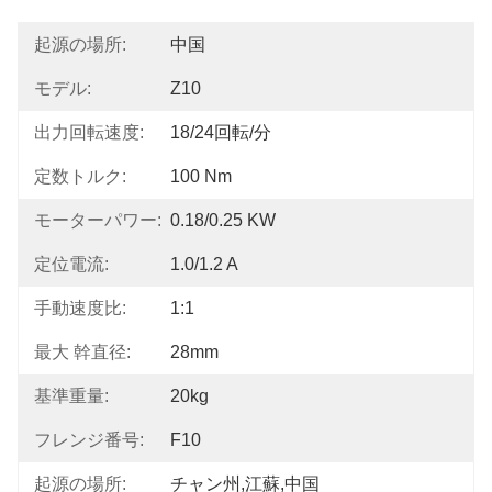
起源の場所:
中国
モデル:
Z10
出力回転速度:
18/24回転/分
定数トルク:
100 Nm
モーターパワー:
0.18/0.25 KW
定位電流:
1.0/1.2 A
手動速度比:
1:1
最大 幹直径:
28mm
基準重量:
20kg
フレンジ番号:
F10
起源の場所:
チャン州,江蘇,中国