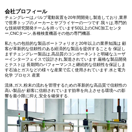
会社プロフィール
チェングレーは,バルブ電動装置を20年間開発し製造しており,業界
で世界トップのメーカーとサプライヤーの一つです.我々は,専門的
な技術研究開発チームを持っています50以上のCNC加工センタ
ー,CNCターン,各種検査機器その他の専門機器.
私たちの包括的な製品ポートフォリオと20年以上の業界知識は 顧
客が革新的な信頼性のある経済的な製品を提供することを 保証し
ますチェングレー製品は,高品質のコンポーネントと明確なユーザ
ーインターフェイスで設計され,製造されています.厳格な製品開発
とテストは 長期間のパフォーマンスと継続的な信頼性を保証しま
す石油とガスなどの様々な産業で広く使用されています.水と電力
化学 プロセス 産業
流体,ガス,粉末の流れを管理するための革新的な高品質で信頼性の
高い製品が 顧客に信頼されています効率を向上させる環境への影
響を最小限に抑え,安全を確保する.