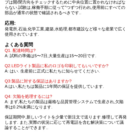
ブは開/閉方向をチェックするために中央位置に置かれなければな
らない.試験は,稼働手順に従って"つずつ行われ,使用前にすべての
部品が通常の状態で確認されるべきです..
応用:
発電所,石油,化学工業,建築,水処理,都市建設など様々な産業で広く
使用されています.
よくある質問
Q1. 配達時間は?
A: 試料の準備は5〜7日,大量生産は15〜20日です.
Q2.LEDライト製品に私のロゴを印刷してもいいですか?
A: はい. 生産前に正式に私たちに知らせてください.
Q3:製品に対する保証はありますか?
A:はい,私たちは製品に1年間の保証を提供しています.
Q4: 欠陥を処理するには?
A: まず,私たちの製品は厳格な品質管理システムで生産され,欠陥
率は0.2%未満になります.
保証期間中,新しいライトを少量で新注文で送ります.修理して再発
します. また,実際の状況に応じて再電話を含む解決策について議
論することができます..