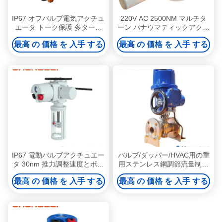
IP67 オフバルブ電気アクチュ
220V AC 2500NM マルチタ
エータ トーク保護 多ターン
ーン パナウマティックアクチ
電気アクチュエータ
ュエーター パーソナライズ
最高 の 価格 を 入手 する
最高 の 価格 を 入手 する
IP67
IP67 電動バルブアクチュエー
バルブ/ダッパー/HVAC用の重
タ 30nm 推力調整速度とボー
用ステンレス鋼調節流量制御
ルバルブのためのBluetooth接
電動アクチュエータ
最高 の 価格 を 入手 する
最高 の 価格 を 入手 する
続