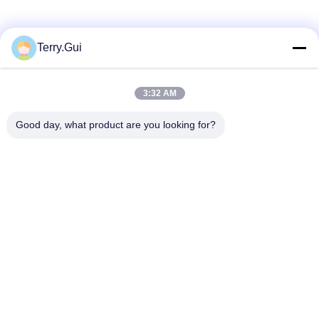
ソーシャルメディア
Terry.Gui
3:32 AM
迅速な連絡
Good day, what product are you looking for?
テレ
86-519-8876-9153
電子メール
terry.gui@cz-chenglei.com
アドレス
A5ビル,インテリジェント機器産業公園,ヘンシャンキア町,経
済開発区,チャン州市,中国
プライバシーポリシー
|
地図