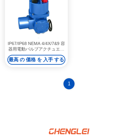
IP67/IP68 NEMA 4/4X/7&9 容
器用電動バルブアクチュエー
タ 年間生産能力3万台
最高 の 価格 を 入手 する
1