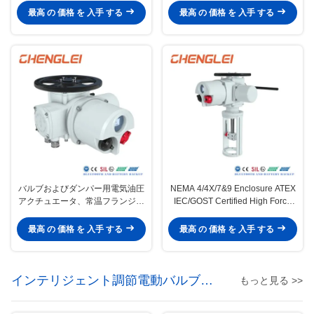
アクチュエーター
温度アプリケーション
最高 の 価格 を 入手 する
最高 の 価格 を 入手 する
バルブおよびダンパー用電気油圧
NEMA 4/4X/7&9 Enclosure ATEX
アクチュエータ、常温フランジ接
IEC/GOST Certified High Force
続
Electric Linear Actuator for Valve
Control
最高 の 価格 を 入手 する
最高 の 価格 を 入手 する
インテリジェント調節電動バルブア
もっと見る >>
クチュエータ