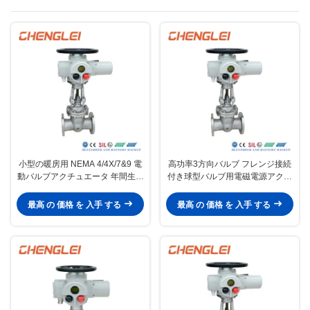
ブアクチュエータ
小型の暖房用 NEMA 4/4X/7&9 電
高功率3方向バルブ フレンジ接続
動バルブアクチュエータ 年間生産
付き球型バルブ用電磁電源アクチ
能力3万台
ュエータ
最高 の 価格 を 入手 する
最高 の 価格 を 入手 する