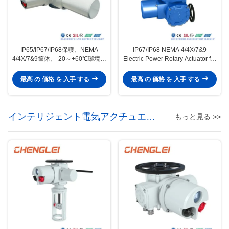
IP65/IP67/IP68保護、NEMA
IP67/IP68 NEMA 4/4X/7&9
4/4X/7&9筐体、-20～+60℃環境対
Electric Power Rotary Actuator for
応の防爆型電動アクチュエータ
Valve Control
最高 の 価格 を 入手 する
最高 の 価格 を 入手 する
インテリジェント電気アクチュエー
もっと見る >>
ター