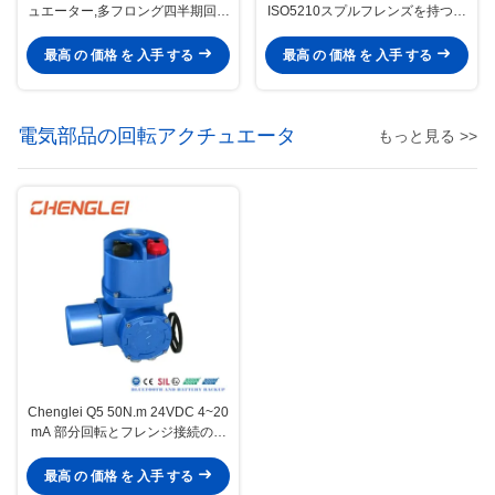
ュエーター,多フロング四半期回転
ISO5210スプルフレンズを持つイ
と通常の温度操作のナイフゲート
ンテリジェント24VDCJB2920電
バルブ
気液圧アクチュエータ
最高 の 価格 を 入手 する
最高 の 価格 を 入手 する
電気部品の回転アクチュエータ
もっと見る >>
Chenglei Q5 50N.m 24VDC 4~20
mA 部分回転とフレンジ接続のイ
ンテリジェント電気バルブアクチ
ュエータ
最高 の 価格 を 入手 する