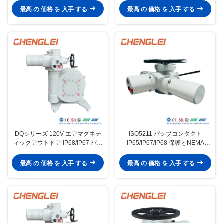
最高 の 価格 を 入手 する
最高 の 価格 を 入手 する
DQシリーズ 120V エアマグネテ
ISO5211 パシブコンタクト
ィックアウトドア IP68/IP67 バタ
IP65/IP67/IP68 保護とNEMA
ーフライバル用の電動バルブアク
4/4X/7&9 囲み付きの電気バルブ
チュエータ
アクチュエータ
最高 の 価格 を 入手 する
最高 の 価格 を 入手 する