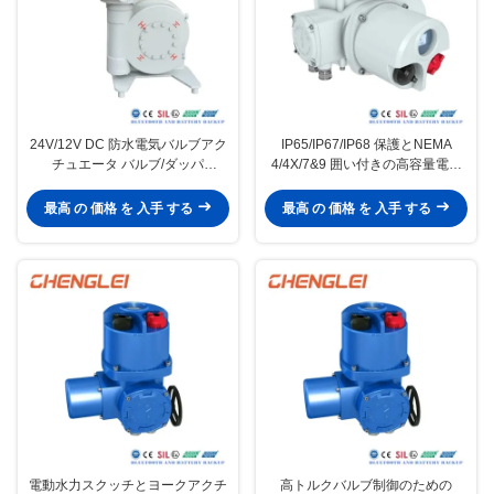
24V/12V DC 防水電気バルブアク
IP65/IP67/IP68 保護とNEMA
チュエータ バルブ/ダッパ
4/4X/7&9 囲い付きの高容量電気
ー/HVACアプリケーションのため
バルブアクチュエータ
の年間生産容量30000
最高 の 価格 を 入手 する
最高 の 価格 を 入手 する
電動水力スクッチとヨークアクチ
高トルクバルブ制御のための