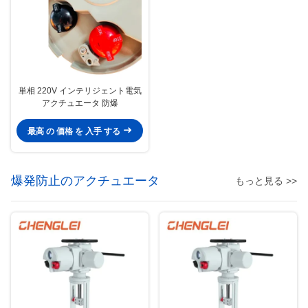
単相 220V インテリジェント電気
アクチュエータ 防爆
最高 の 価格 を 入手 する
爆発防止のアクチュエータ
もっと見る >>