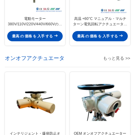
電動モーター
高温 +60°C マニュアル・マルチ
380V/110V/220V/440V/660Vの電
ターン電気回転アクチュエーター
動線形アクチュエーターとスルー
ISO5210 バルブ制御用フレンズ
ツバルブのための熱保護
最高 の 価格 を 入手 する
最高 の 価格 を 入手 する
オンオフアクチュエータ
もっと見る >>
インテリジェント・爆発防止オ
OEM オンオフアクチュエーター