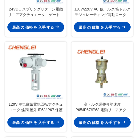
24VDC スプリングリターン電動
110V/220V AC 低トルク/高トルク
リニアアクチュエータ、ゲートバ
モジュレーティング電動ロータリ
ルブ用内蔵リミットスイッチ付き
ーアクチュエータ バルブ制御用
最高 の 価格 を 入手 する
最高 の 価格 を 入手 する
120V 空気磁気電気回転アクチュ
高トルク調整可能速度
エータ 蝶閥 屋外 IP68/IP67 保護
IP65/IP67/IP68 電動リニアアクチ
ュエータ (産業オートメーション
用)
最高 の 価格 を 入手 する
最高 の 価格 を 入手 する