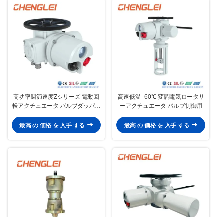
高功率調節速度Zシリーズ 電動回
高速低温 -60℃ 変調電気ロータリ
転アクチュエータ バルブダッパー
ーアクチュエータ バルブ制御用
HVAC
最高 の 価格 を 入手 する
最高 の 価格 を 入手 する