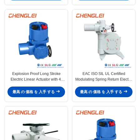
Explosion Proof Long Stroke
EAC ISO SIL UL Certified
Electric Linear Actuator with 4-
Modulating Spring Return Electric
20mA and NEMA 4/4X/7&9 for
Valve Actuator Explosion Proof
Valve Control
Actuator
最高 の 価格 を 入手 する
最高 の 価格 を 入手 する