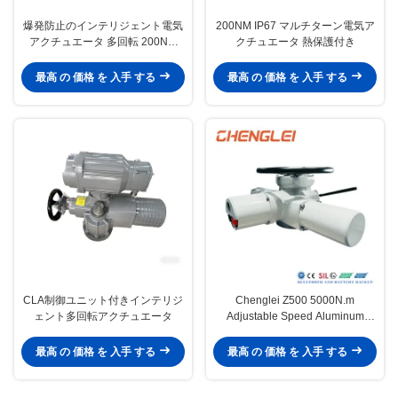
爆発防止のインテリジェント電気
200NM IP67 マルチターン電気ア
アクチュエータ 多回転 200NM
クチュエータ 熱保護付き
IP67
最高 の 価格 を 入手 する
最高 の 価格 を 入手 する
CLA制御ユニット付きインテリジ
Chenglei Z500 5000N.m
ェント多回転アクチュエータ
Adjustable Speed Aluminum
Alloy Electric Multi Turn Actuator
for Valve Control
最高 の 価格 を 入手 する
最高 の 価格 を 入手 する