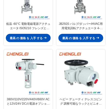
低温 -60°C 電動電磁電源アクチュ
JB2920 バルブ/ダッパー/HVAC用
エータ ISO5210 フレンズと
用電気回転アクチュエータ 4-
JB2920 トークタイプ バルブ制御
20mA 普通温度
最高 の 価格 を 入手 する
最高 の 価格 を 入手 する
380V/110V/220V/440V/660V AC
ヘビー デューティ テレスコピン
と12V/24V DCの電源オプション
グ 調整可能なラックとピニオン
を持つインテリジェント電気線形
電動水力アクチュエーター 普通の