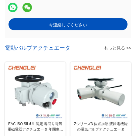
今連絡してください
電動バルブアクチュエータ
もっと見る >>
EAC ISO SIL/UL 認定 春回り電気
Zシリーズ3 位置加熱 液静電機能
電磁電器アクチュエータ 年間生産
の電気バルブアクチュエータ
能力3万台