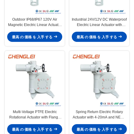
Outdoor IP68/IP67 120V Air
Industrial 24V/12V DC Waterproof
Magnetic Electric Linear Actuator
Electric Linear Actuator with
with High Thrust 10000N for
IP65/IP67/IP68 Protection and
Butterfly Valve
Max Thrust 10000N
最高 の 価格 を 入手 する
最高 の 価格 を 入手 する
Multi-Voltage PTFE Electric
Spring Return Electric Rotary
Rotational Actuator with Flange
Actuator with 4-20mA and NEMA
Connection for
4/4X/7&9 Explosion Proof
Valve/Damper/HVAC Applications
Actuator
最高 の 価格 を 入手 する
最高 の 価格 を 入手 する