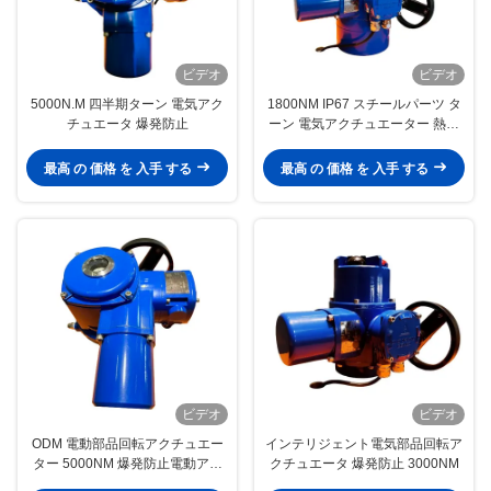
ビデオ
ビデオ
5000N.M 四半期ターン 電気アク
1800NM IP67 スチールパーツ タ
チュエータ 爆発防止
ーン 電気アクチュエーター 熱保
護
最高 の 価格 を 入手 する
最高 の 価格 を 入手 する
ビデオ
ビデオ
ODM 電動部品回転アクチュエー
インテリジェント電気部品回転ア
ター 5000NM 爆発防止電動アク
クチュエータ 爆発防止 3000NM
チュエーター