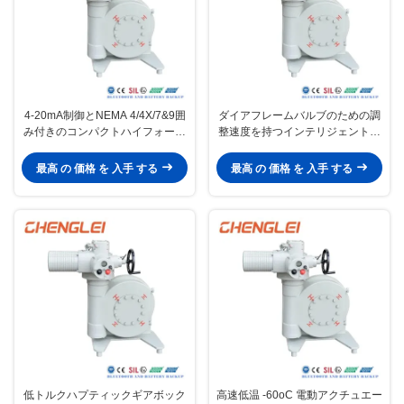
4-20mA制御とNEMA 4/4X/7&9囲
ダイアフレームバルブのための調
み付きのコンパクトハイフォース
整速度を持つインテリジェント電
電気アクチュエータ
磁回転アクチュエータ
最高 の 価格 を 入手 する
最高 の 価格 を 入手 する
低トルクハプティックギアボック
高速低温 -60oC 電動アクチュエー