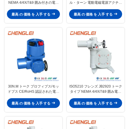
NEMA 4/4X/7&9 囲み付きの電動
ル・ターン 電動電磁電源アクチュ
バルブアクチュエータ
エータ バルブ/ダッパー/HVACの
年間生産能力3万台
最高 の 価格 を 入手 する
最高 の 価格 を 入手 する
30N.M トーク プロフィブス/モッ
ISO5210 フレンズ JB2920 トーク
ドブス CE/RoHS 認証された電動
タイプ NEMA 4/4X/7&9 囲み電気
バルブアクチュエータ
バルブアクチュエータ 回転アクチ
ュエータ
最高 の 価格 を 入手 する
最高 の 価格 を 入手 する