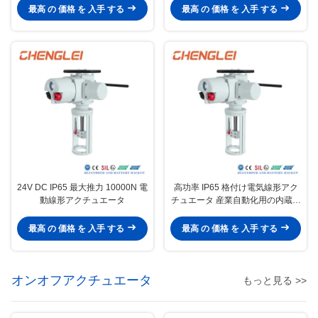
チュエーター
最高 の 価格 を 入手 する
最高 の 価格 を 入手 する
24V DC IP65 最大推力 10000N 電
高功率 IP65 格付け電気線形アク
動線形アクチュエータ
チュエータ 産業自動化用の内蔵制
限スイッチ
最高 の 価格 を 入手 する
最高 の 価格 を 入手 する
オンオフアクチュエータ
もっと見る >>