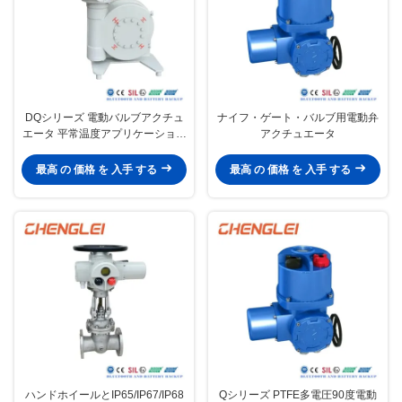
DQシリーズ 電動バルブアクチュ
ナイフ・ゲート・バルブ用電動弁
エータ 平常温度アプリケーション
アクチュエータ
の年間生産容量3万台
最高 の 価格 を 入手 する
最高 の 価格 を 入手 する
ハンドホイールとIP65/IP67/IP68
Qシリーズ PTFE多電圧90度電動