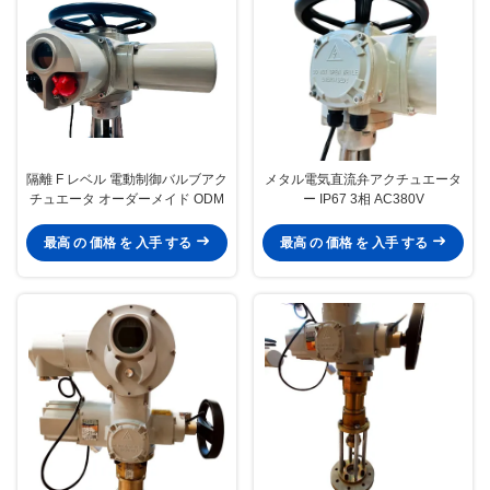
隔離 F レベル 電動制御バルブアク
メタル電気直流弁アクチュエータ
チュエータ オーダーメイド ODM
ー IP67 3相 AC380V
最高 の 価格 を 入手 する
最高 の 価格 を 入手 する