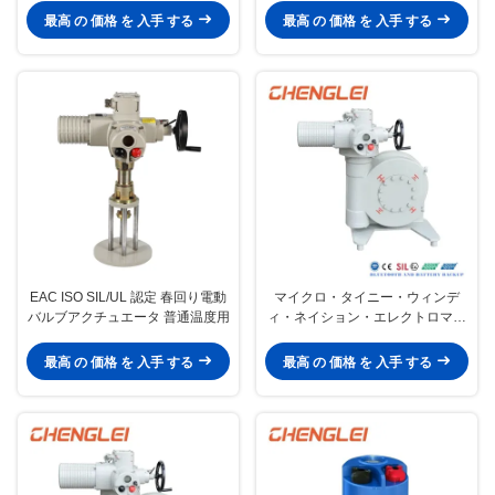
最高 の 価格 を 入手 する
最高 の 価格 を 入手 する
EAC ISO SIL/UL 認定 春回り電動
マイクロ・タイニー・ウィンデ
バルブアクチュエータ 普通温度用
ィ・ネイション・エレクトロマグ
ネティックDQシリーズ・クォー
ターターン電動アクチュエータ
最高 の 価格 を 入手 する
最高 の 価格 を 入手 する
（カットオフバルブ用）