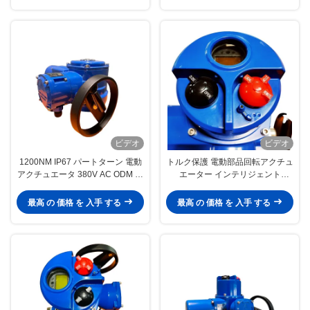
ビデオ
ビデオ
1200NM IP67 パートターン 電動
トルク保護 電動部品回転アクチュ
アクチュエータ 380V AC ODM ト
エーター インテリジェント
ーク保護付き
1800NM
最高 の 価格 を 入手 する
最高 の 価格 を 入手 する