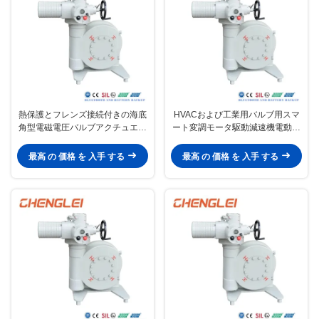
熱保護とフレンズ接続付きの海底
HVACおよび工業用バルブ用スマ
角型電磁電圧バルブアクチュエー
ート変調モータ駆動減速機電動ア
タ
クチュエータ
最高 の 価格 を 入手 する
最高 の 価格 を 入手 する