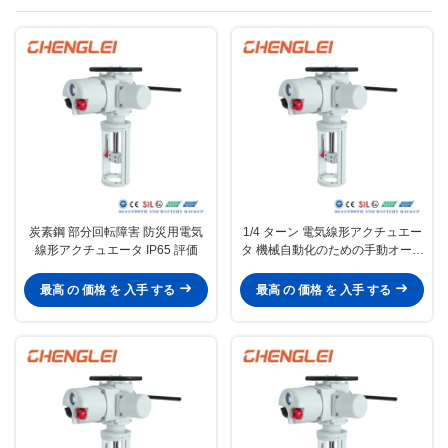
ター
炭素鋼 部分回転障害 防災用電気
1/4 ターン 電気線形アクチュエー
線形アクチュエータ IP65 評価
タ 機械自動化のための手動オーバ
ーライドと調節可能な速度
最高 の 価格 を 入手 する
最高 の 価格 を 入手 する