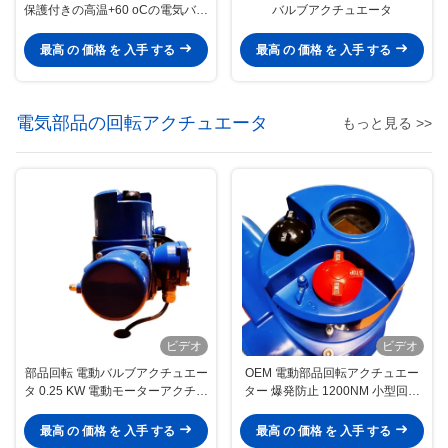
保護付きの高温+60 oCの電気バル
バルブアクチュエータ
ブアクチュエータ
最高 の 価格 を 入手 する
最高 の 価格 を 入手 する
電気部品の回転アクチュエータ
もっと見る >>
ビデオ
ビデオ
部品回転 電動バルブアクチュエー
OEM 電動部品回転アクチュエー
タ 0.25 KW 電動モーターアクチュ
ター 爆発防止 1200NM 小型回転
エータ
アクチュエーター
最高 の 価格 を 入手 する
最高 の 価格 を 入手 する