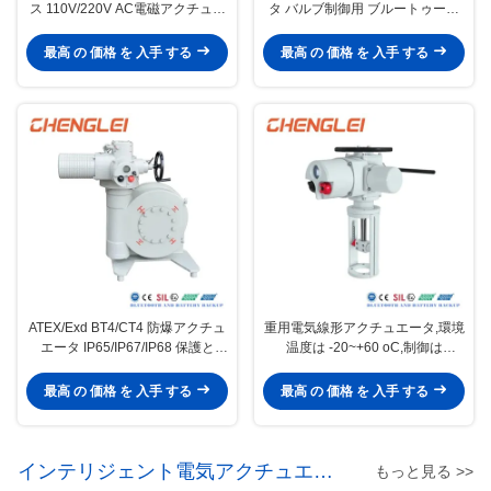
ス 110V/220V AC電磁アクチュエ
タ バルブ制御用 ブルートゥース
ータ バルブ制御
接続
最高 の 価格 を 入手 する
最高 の 価格 を 入手 する
ATEX/Exd BT4/CT4 防爆アクチュ
重用電気線形アクチュエータ,環境
エータ IP65/IP67/IP68 保護と
温度は -20~+60 oC,制御は
NEMA 4/4X/7&9 容器
4~20mA
最高 の 価格 を 入手 する
最高 の 価格 を 入手 する
インテリジェント電気アクチュエー
もっと見る >>