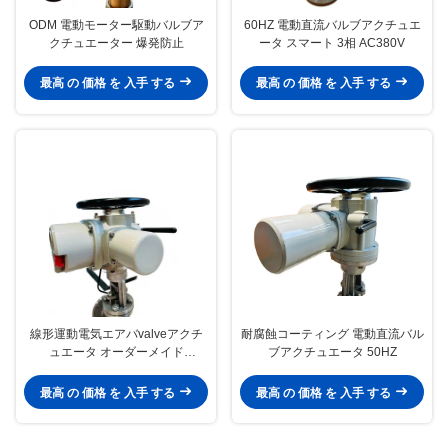
ODM 電動モーター駆動バルブア
60HZ 電動直流バルブアクチュエ
クチュエーター 爆発防止
ータ スマート 3相 AC380V
最高 の 価格 を 入手 する
最高 の 価格 を 入手 する
線形運動電気エアバvalveアクチ
耐腐蝕コーティング 電動直流バル
ュエータ オーダーメイド
ブアクチュエータ 50HZ
CLZXC16000
最高 の 価格 を 入手 する
最高 の 価格 を 入手 する