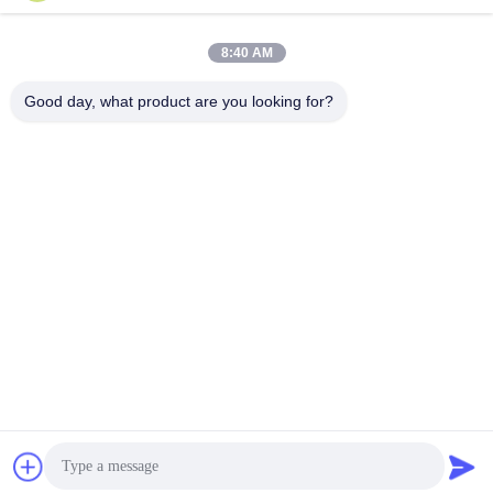
8:40 AM
迅速な連絡
Good day, what product are you looking for?
テレ
86-519-8876-9153
電子メール
terry.gui@cz-chenglei.com
アドレス
A5ビル,インテリジェント機器産業公園,ヘンシャンキア町,経
済開発区,チャン州市,中国
プライバシーポリシー
|
地図
中国 良い 品質 電動バルブアクチュエータ サプライヤー。
Copyright © 2024-2026 Changzhou Chenglei Valve Technology
Co., Ltd. . 全著作権所有。