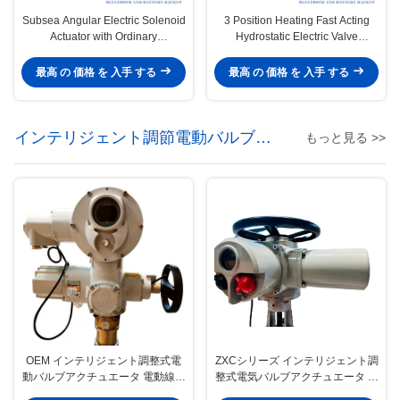
Subsea Angular Electric Solenoid
3 Position Heating Fast Acting
Actuator with Ordinary
Hydrostatic Electric Valve
Temperature for Valve Control
Actuator with Flange Connection
最高 の 価格 を 入手 する
最高 の 価格 を 入手 する
インテリジェント調節電動バルブア
もっと見る >>
クチュエータ
OEM インテリジェント調整式電
ZXCシリーズ インテリジェント調
動バルブアクチュエータ 電動線形
整式電気バルブアクチュエータ ミ
アクチュエータ
ニ電気アクチュエータ