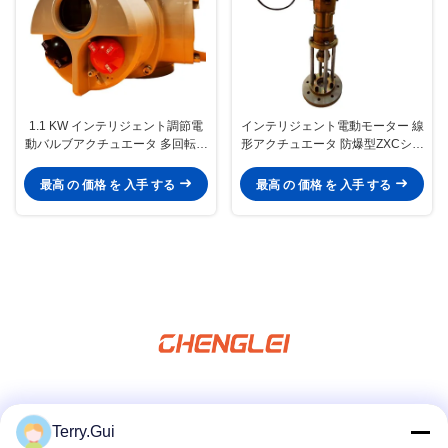
1.1 KW インテリジェント調節電
インテリジェント電動モーター 線
動バルブアクチュエータ 多回転ア
形アクチュエータ 防爆型ZXCシリ
クチュエータ
ーズ
最高 の 価格 を 入手 する
最高 の 価格 を 入手 する
ソーシャルメディア
Terry.Gui