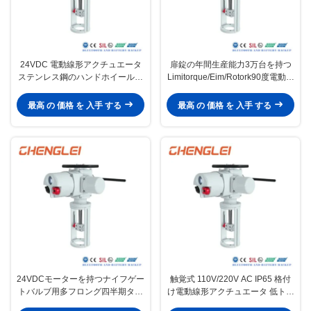
24VDC 電動線形アクチュエータ
扉錠の年間生産能力3万台を持つ
ステンレス鋼のハンドホイールと
Limitorque/Eim/Rotork90度電動線
NEMA 4/4X/7&9 囲み
形アクチュエータを交換する
最高 の 価格 を 入手 する
最高 の 価格 を 入手 する
24VDCモーターを持つナイフゲー
触覚式 110V/220V AC IP65 格付
トバルブ用多フロング四半期ター
け電動線形アクチュエータ 低トル
ンスコッチとヨーク電気線形アク
ク用