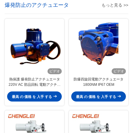
爆発防止のアクチュエータ
もっと見る >>
ビデオ
ビデオ
熱保護 爆発防止アクチュエータ
防爆四旋回電動アクチュエータ
220V AC 部品回転 電動アクチュ
1800NM IP67 OEM
エータ
最高 の 価格 を 入手 する
最高 の 価格 を 入手 する